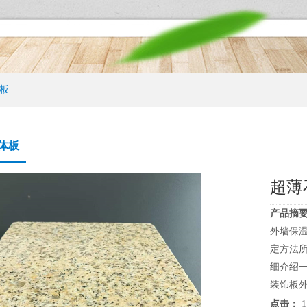
板
体板
超薄
产品摘要
外墙保
定方法
细介绍
装饰板外
点击：
1