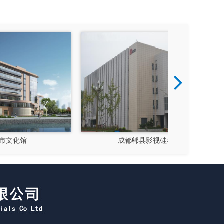
成都郫县影视硅谷
新都